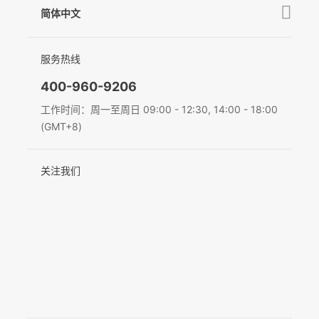
MIC-01
相机兼容性查询
简体中文
新闻中心
售后支持
简体中文
服务热线
联系我们
隐私条款
English
400-960-9206
Q
GO
Deutsch
工作时间：周一至周日 09:00 - 12:30, 14:00 - 18:00
(GMT+8)
Italiano
麦克风
关注我们
日本語
한국어
Français
Español
Pусский