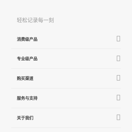
轻松记录每一刻
消费级产品
V3 Ultra
专业级产品
V2s
M7
MT3 Pro
V3
购买渠道
稳拍杆
桌面云台
MT3
X3 & X3 SE
京东旗舰店
MT2
服务与支持
V2s
天猫旗舰店
Pro 4
Q
产品教学
线下门店
关于我们
GO
下载中心
公司介绍