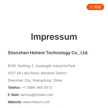
商城
消费级产品
专业级产品
服务与支持
关于我们
Impressum
手机稳定器
Shenzhen Hohem Technology Co., Ltd.
B106, Building 2, Jiuxianglin Industrial Park
4227 Xili Lake Road, Nanshan District
Shenzhen City, Guangdong, China
Telefon:
+1 (888) 965 8512
E-Mail:
service@hohem.com
Website:
www.hohem.com