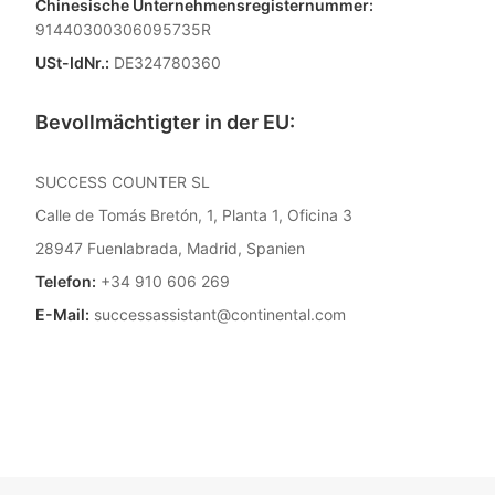
Chinesische Unternehmensregisternummer:
V3 Ultra
M7
91440300306095735R
USt-IdNr.:
DE324780360
Bevollmächtigter in der EU:
SUCCESS COUNTER SL
Calle de Tomás Bretón, 1, Planta 1, Oficina 3
28947 Fuenlabrada, Madrid, Spanien
Telefon:
+34 910 606 269
E-Mail:
successassistant@continental.com
V3
X3 & X3 SE