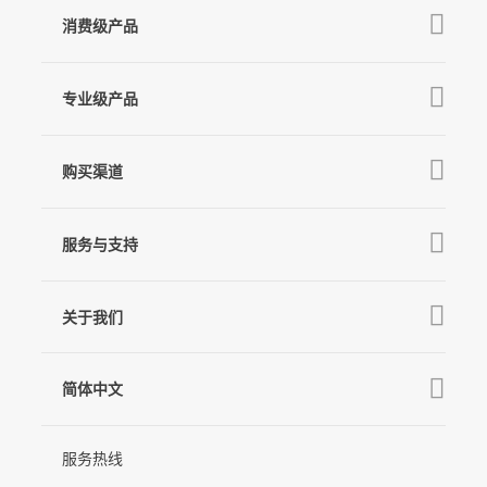
消费级产品
V3 Ultra
专业级产品
M7
Q
GO
MT3 Pro
V3
购买渠道
MT3
X3 & X3 SE
京东旗舰店
麦克风
MT2
服务与支持
V2s
天猫旗舰店
Pro 4
Q
产品教学
线下门店
关于我们
GO
下载中心
公司介绍
MIC-01
相机兼容性查询
简体中文
新闻中心
售后支持
简体中文
服务热线
联系我们
隐私条款
English