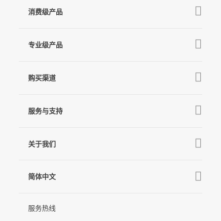
消费级产品
V3 Ultra
专业级产品
M7
Q
GO
MT3 Pro
V3
购买渠道
MT3
X3 & X3 SE
京东旗舰店
麦克风
MT2
服务与支持
V2s
天猫旗舰店
Pro 4
Q
产品教学
线下门店
关于我们
GO
下载中心
公司介绍
MIC-01
相机兼容性查询
简体中文
新闻中心
售后支持
简体中文
服务热线
联系我们
隐私条款
English