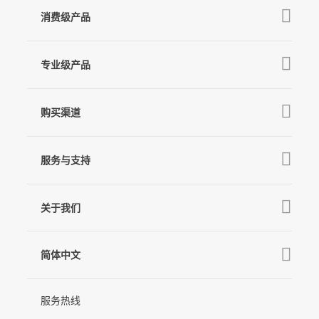
消费级产品
V3 Ultra
专业级产品
M7
Q
GO
MT3 Pro
V3
购买渠道
MT3
X3 & X3 SE
京东旗舰店
麦克风
MT2
服务与支持
V2s
天猫旗舰店
Pro 4
Q
产品教学
线下门店
关于我们
GO
下载中心
公司介绍
MIC-01
相机兼容性查询
简体中文
新闻中心
售后支持
简体中文
服务热线
联系我们
隐私条款
English