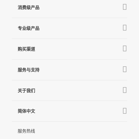
消费级产品
V3 Ultra
专业级产品
M7
Q
GO
MT3 Pro
V3
购买渠道
MT3
X3 & X3 SE
京东旗舰店
麦克风
MT2
服务与支持
V2s
天猫旗舰店
Pro 4
Q
产品教学
线下门店
关于我们
GO
下载中心
公司介绍
MIC-01
相机兼容性查询
简体中文
新闻中心
售后支持
简体中文
服务热线
联系我们
隐私条款
English