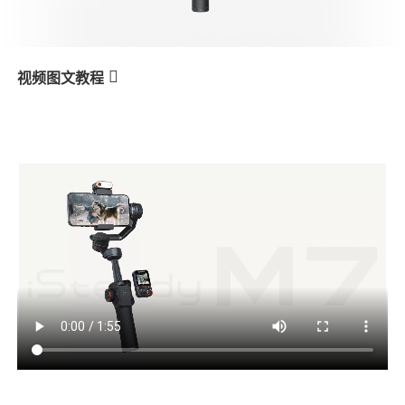
V3 Ultra
M7
视频图文教程
M7
Rastreamento com IA – Qualquer
产品教学
assunto
V3
X3 & X3 SE