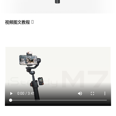
V3 Ultra
M7
视频图文教程
M7
Botões do controle remoto com tela
产品教学
sensível ao toque
V3
X3 & X3 SE