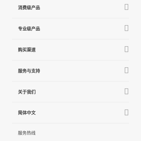
消费级产品
V3 Ultra
专业级产品
M7
Q
GO
MT3 Pro
V3
购买渠道
MT3
X3 & X3 SE
京东旗舰店
麦克风
MT2
服务与支持
V2s
天猫旗舰店
Pro 4
Q
产品教学
线下门店
关于我们
GO
下载中心
公司介绍
MIC-01
相机兼容性查询
简体中文
新闻中心
售后支持
简体中文
服务热线
联系我们
隐私条款
English