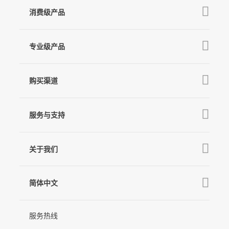
消费级产品
V3 Ultra
专业级产品
M7
Q
GO
MT3 Pro
V3
购买渠道
MT3
X3 & X3 SE
京东旗舰店
麦克风
MT2
服务与支持
V2s
天猫旗舰店
Pro 4
Q
产品教学
线下门店
关于我们
GO
下载中心
公司介绍
MIC-01
相机兼容性查询
简体中文
新闻中心
售后支持
简体中文
服务热线
联系我们
隐私条款
English