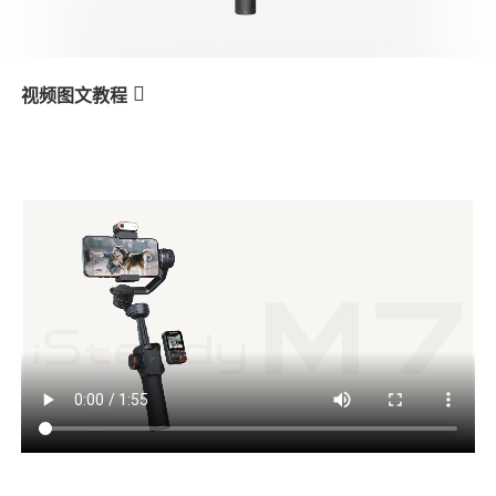
V3 Ultra
M7
视频图文教程
M7
Seguimiento por IA - Cualquier
产品教学
sujeto
V3
X3 & X3 SE