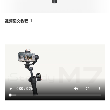
V3 Ultra
M7
视频图文教程
M7
Включение питания
产品教学
V3
X3 & X3 SE