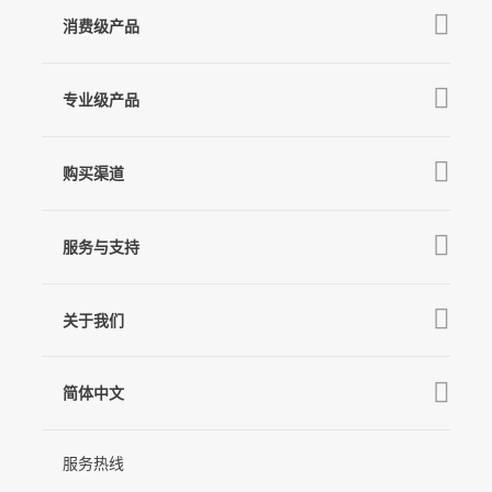
消费级产品
V3 Ultra
专业级产品
M7
Q
GO
MT3 Pro
V3
购买渠道
MT3
X3 & X3 SE
京东旗舰店
麦克风
MT2
服务与支持
V2s
天猫旗舰店
Pro 4
Q
产品教学
线下门店
关于我们
GO
下载中心
公司介绍
MIC-01
相机兼容性查询
简体中文
新闻中心
售后支持
简体中文
服务热线
联系我们
隐私条款
English