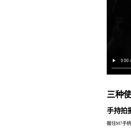
三种
手持拍
握住M7手