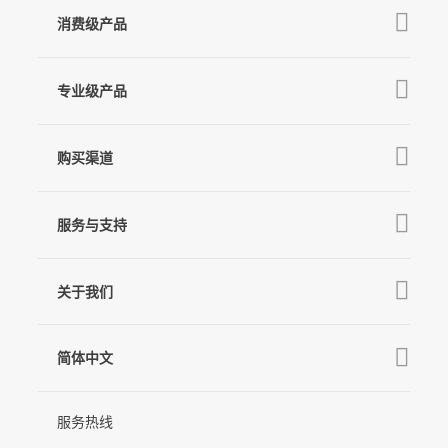
消费级产品
V3 Ultra
专业级产品
M7
Q
GO
MT3 Pro
V3
购买渠道
MT3
X3 & X3 SE
京东旗舰店
麦克风
MT2
服务与支持
V2s
天猫旗舰店
Pro 4
Q
产品教学
线下门店
关于我们
GO
下载中心
公司介绍
MIC-01
相机兼容性查询
简体中文
新闻中心
售后支持
简体中文
服务热线
联系我们
隐私条款
English