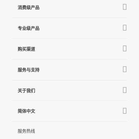
消费级产品
V3 Ultra
专业级产品
M7
Q
GO
MT3 Pro
V3
购买渠道
MT3
X3 & X3 SE
京东旗舰店
麦克风
MT2
服务与支持
V2s
天猫旗舰店
Pro 4
Q
产品教学
线下门店
关于我们
GO
下载中心
公司介绍
MIC-01
相机兼容性查询
简体中文
新闻中心
售后支持
简体中文
服务热线
联系我们
隐私条款
English