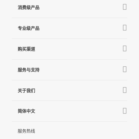
消费级产品
V3 Ultra
专业级产品
M7
Q
GO
MT3 Pro
V3
购买渠道
MT3
X3 & X3 SE
京东旗舰店
麦克风
MT2
服务与支持
V2s
天猫旗舰店
Pro 4
Q
产品教学
线下门店
关于我们
GO
下载中心
公司介绍
MIC-01
相机兼容性查询
简体中文
新闻中心
售后支持
简体中文
服务热线
联系我们
隐私条款
English