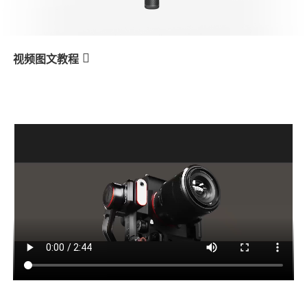
V3 Ultra
M7
视频图文教程
MT2
Kamerasteuerung und Bluetooth-
产品教学
Verbindung
V3
X3 & X3 SE