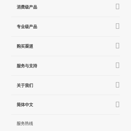
消费级产品
V3 Ultra
专业级产品
M7
Q
GO
MT3 Pro
V3
购买渠道
MT3
X3 & X3 SE
京东旗舰店
麦克风
MT2
服务与支持
V2s
天猫旗舰店
Pro 4
Q
产品教学
线下门店
关于我们
GO
下载中心
公司介绍
MIC-01
相机兼容性查询
简体中文
新闻中心
售后支持
简体中文
服务热线
联系我们
隐私条款
English