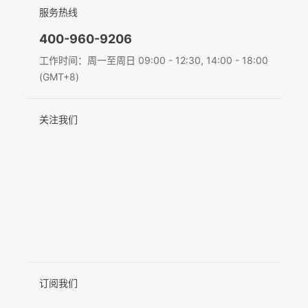
简体中文
服务热线
联系我们
隐私条款
English
400-960-9206
MIC-01
Deutsch
工作时间：周一至周日 09:00 - 12:30, 14:00 - 18:00
(GMT+8)
Italiano
更多产品
关注我们
日本語
한국어
Français
Español
Pусский
Português
订阅我们