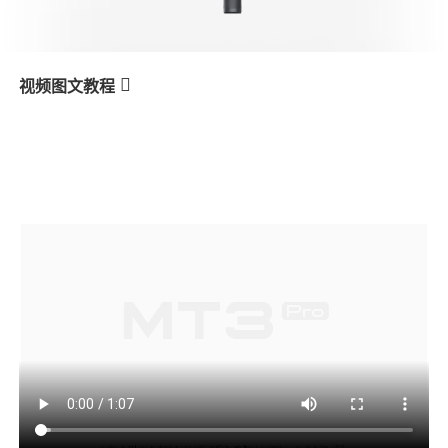
V3 Ultra
M7
视频图文教程
MT3 Pro
Poignée rotative
产品教学
bidirectionnelle
V3
X3 & X3 SE