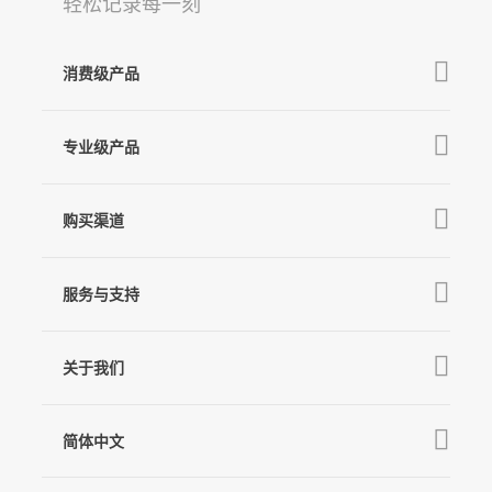
轻松记录每一刻
消费级产品
V3 Ultra
Q
GO
专业级产品
M7
MT3 Pro
V3
购买渠道
麦克风
MT3
X3 & X3 SE
京东旗舰店
MT2
服务与支持
V2s
天猫旗舰店
Pro 4
Q
产品教学
线下门店
关于我们
GO
下载中心
公司介绍
MIC-01
相机兼容性查询
简体中文
新闻中心
售后支持