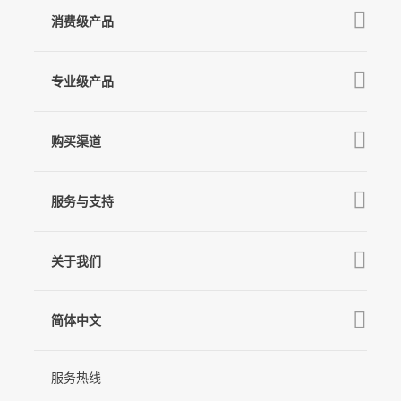
消费级产品
V3 Ultra
专业级产品
M7
Q
GO
MT3 Pro
V3
购买渠道
MT3
X3 & X3 SE
京东旗舰店
麦克风
MT2
服务与支持
V2s
天猫旗舰店
Pro 4
Q
产品教学
线下门店
关于我们
GO
下载中心
公司介绍
MIC-01
相机兼容性查询
简体中文
新闻中心
售后支持
简体中文
服务热线
联系我们
隐私条款
English