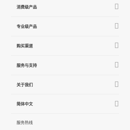
消费级产品
V3 Ultra
专业级产品
M7
Q
GO
MT3 Pro
V3
购买渠道
MT3
X3 & X3 SE
京东旗舰店
麦克风
MT2
服务与支持
V2s
天猫旗舰店
Pro 4
Q
产品教学
线下门店
关于我们
GO
下载中心
公司介绍
MIC-01
相机兼容性查询
简体中文
新闻中心
售后支持
简体中文
服务热线
联系我们
隐私条款
English