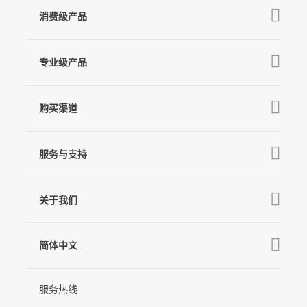
消费级产品
V3 Ultra
专业级产品
M7
Q
GO
MT3 Pro
V3
购买渠道
MT3
X3 & X3 SE
京东旗舰店
麦克风
MT2
服务与支持
V2s
天猫旗舰店
Pro 4
Q
产品教学
线下门店
关于我们
GO
下载中心
公司介绍
MIC-01
相机兼容性查询
简体中文
新闻中心
售后支持
简体中文
服务热线
联系我们
隐私条款
English