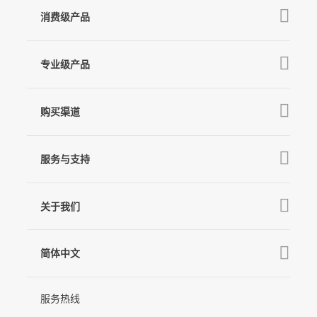
消费级产品
V3 Ultra
专业级产品
M7
Q
GO
MT3 Pro
V3
购买渠道
MT3
X3 & X3 SE
京东旗舰店
麦克风
MT2
服务与支持
V2s
天猫旗舰店
Pro 4
Q
产品教学
线下门店
关于我们
GO
下载中心
公司介绍
MIC-01
相机兼容性查询
简体中文
新闻中心
售后支持
简体中文
服务热线
联系我们
隐私条款
English