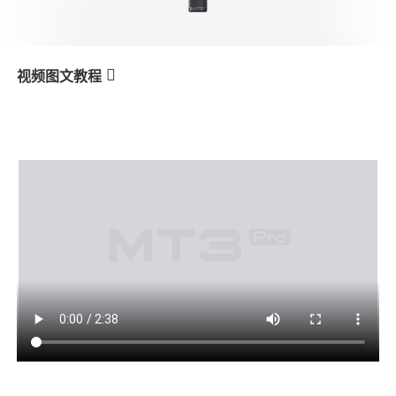
V3 Ultra
M7
视频图文教程
MT3
Équilibrage en prise de vue
产品教学
verticale
V3
X3 & X3 SE