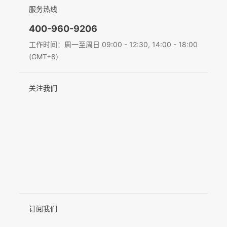
简体中文
服务热线
联系我们
隐私条款
English
400-960-9206
MIC-01
Deutsch
工作时间：周一至周日 09:00 - 12:30, 14:00 - 18:00
(GMT+8)
Italiano
更多产品
关注我们
日本語
한국어
Français
Español
Pусский
Português
订阅我们