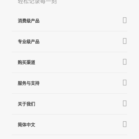
轻松记录每一刻
消费级产品
V3 Ultra
Q
GO
专业级产品
M7
MT3 Pro
V3
购买渠道
麦克风
MT3
X3 & X3 SE
京东旗舰店
MT2
服务与支持
V2s
天猫旗舰店
Pro 4
Q
产品教学
线下门店
关于我们
GO
下载中心
公司介绍
MIC-01
相机兼容性查询
简体中文
新闻中心
售后支持