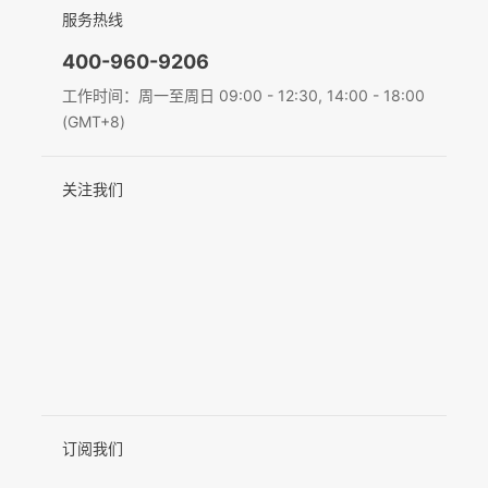
简体中文
服务热线
联系我们
隐私条款
English
400-960-9206
MIC-01
Deutsch
工作时间：周一至周日 09:00 - 12:30, 14:00 - 18:00
(GMT+8)
Italiano
更多产品
关注我们
日本語
한국어
Français
Español
Pусский
Português
订阅我们