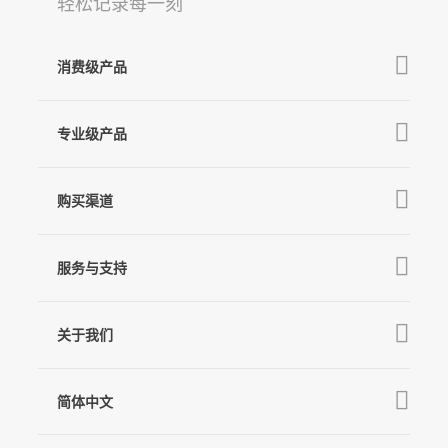
轻松记录每一刻
消费级产品
V3 Ultra
Q
GO
专业级产品
M7
MT3 Pro
V3
购买渠道
麦克风
MT3
X3 & X3 SE
京东旗舰店
MT2
服务与支持
V2s
天猫旗舰店
Pro 4
Q
产品教学
线下门店
关于我们
GO
下载中心
公司介绍
MIC-01
相机兼容性查询
简体中文
新闻中心
售后支持