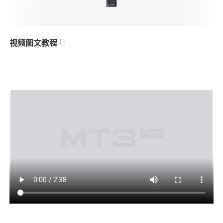
V3 Ultra
M7
视频图文教程
MT3
Балансировка для вертикальной
产品教学
съемки
V3
X3 & X3 SE