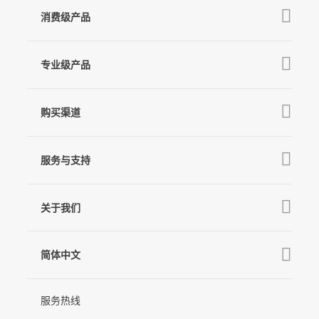
消费级产品
V3 Ultra
专业级产品
M7
Q
GO
MT3 Pro
V3
购买渠道
MT3
X3 & X3 SE
京东旗舰店
麦克风
MT2
服务与支持
V2s
天猫旗舰店
Pro 4
Q
产品教学
线下门店
关于我们
GO
下载中心
公司介绍
MIC-01
相机兼容性查询
简体中文
新闻中心
售后支持
简体中文
服务热线
联系我们
隐私条款
English