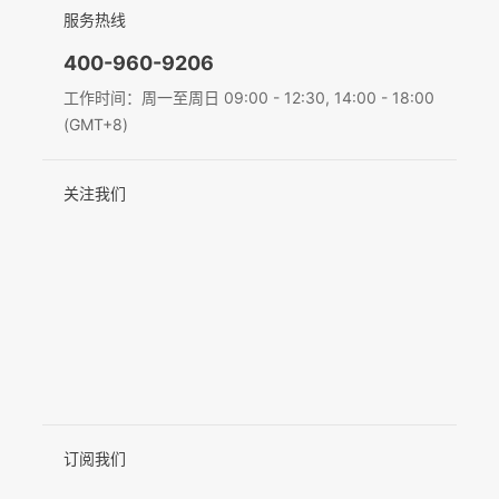
简体中文
服务热线
联系我们
隐私条款
English
400-960-9206
MIC-01
Deutsch
工作时间：周一至周日 09:00 - 12:30, 14:00 - 18:00
(GMT+8)
Italiano
更多产品
关注我们
日本語
한국어
Français
Español
Pусский
Português
订阅我们