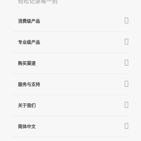
轻松记录每一刻
消费级产品
V3 Ultra
Q
GO
专业级产品
M7
MT3 Pro
V3
购买渠道
麦克风
MT3
X3 & X3 SE
京东旗舰店
MT2
服务与支持
V2s
天猫旗舰店
Pro 4
Q
产品教学
线下门店
关于我们
GO
下载中心
公司介绍
MIC-01
相机兼容性查询
简体中文
新闻中心
售后支持