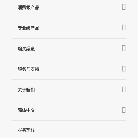
消费级产品
V3 Ultra
专业级产品
M7
Q
GO
MT3 Pro
V3
购买渠道
MT3
X3 & X3 SE
京东旗舰店
麦克风
MT2
服务与支持
V2s
天猫旗舰店
Pro 4
Q
产品教学
线下门店
关于我们
GO
下载中心
公司介绍
MIC-01
相机兼容性查询
简体中文
新闻中心
售后支持
简体中文
服务热线
联系我们
隐私条款
English