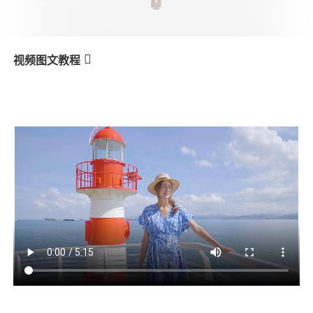
V3 Ultra
M7
视频图文教程
Q
Первое использование
产品教学
V3
X3 & X3 SE