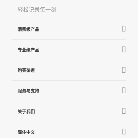
轻松记录每一刻
消费级产品
V3 Ultra
专业级产品
M7
MT3 Pro
V3
购买渠道
MT3
X3 & X3 SE
京东旗舰店
MT2
服务与支持
V2s
天猫旗舰店
Pro 4
Q
产品教学
线下门店
关于我们
GO
下载中心
公司介绍
MIC-01
相机兼容性查询
简体中文