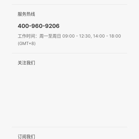
新闻中心
售后支持
简体中文
服务热线
联系我们
隐私条款
English
400-960-9206
Deutsch
工作时间：周一至周日 09:00 - 12:30, 14:00 - 18:00
(GMT+8)
Italiano
关注我们
日本語
한국어
Français
Español
Pусский
Português
订阅我们