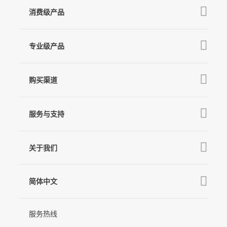
消费级产品
V3 Ultra
专业级产品
M7
Q
GO
MT3 Pro
V3
购买渠道
MT3
X3 & X3 SE
京东旗舰店
麦克风
MT2
服务与支持
V2s
天猫旗舰店
Pro 4
Q
产品教学
线下门店
关于我们
GO
下载中心
公司介绍
MIC-01
相机兼容性查询
简体中文
新闻中心
售后支持
简体中文
服务热线
联系我们
隐私条款
English