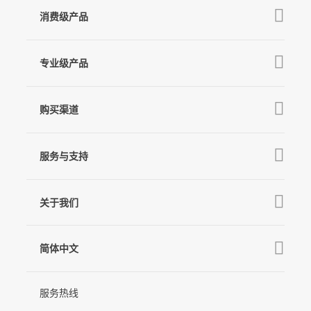
消费级产品
V3 Ultra
专业级产品
M7
Q
GO
MT3 Pro
V3
购买渠道
MT3
X3 & X3 SE
京东旗舰店
麦克风
MT2
服务与支持
V2s
天猫旗舰店
Pro 4
Q
产品教学
线下门店
关于我们
GO
下载中心
公司介绍
MIC-01
相机兼容性查询
简体中文
新闻中心
售后支持
简体中文
服务热线
联系我们
隐私条款
English