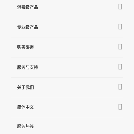
消费级产品
V3 Ultra
专业级产品
M7
Q
GO
MT3 Pro
V3
购买渠道
MT3
X3 & X3 SE
京东旗舰店
麦克风
MT2
服务与支持
V2s
天猫旗舰店
Pro 4
Q
产品教学
线下门店
关于我们
GO
下载中心
公司介绍
MIC-01
相机兼容性查询
简体中文
新闻中心
售后支持
简体中文
服务热线
联系我们
隐私条款
English