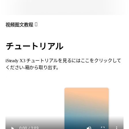
V3 Ultra
M7
视频图文教程
チュートリアル
X3 & X3 SE
产品教学
箱から取り出す
iSteady X3 チュートリアルを見るにはここをクリックして
ください-箱から取り出す。
V3
X3 & X3 SE