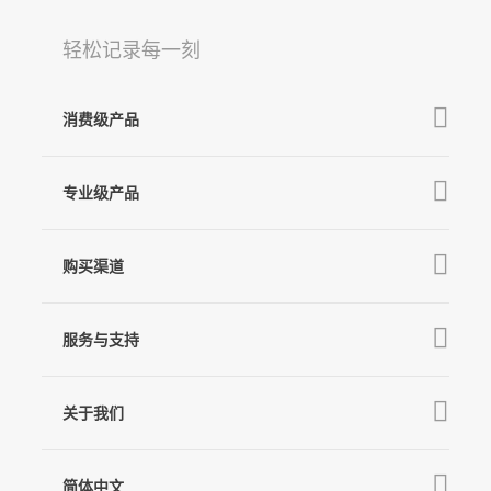
轻松记录每一刻
消费级产品
Q
GO
V3 Ultra
专业级产品
M7
麦克风
MT3 Pro
V3
购买渠道
MT3
X3 & X3 SE
京东旗舰店
MT2
服务与支持
V2s
天猫旗舰店
Pro 4
Q
产品教学
线下门店
关于我们
GO
下载中心
公司介绍
MIC-01
相机兼容性查询
简体中文