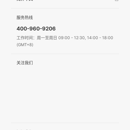
新闻中心
售后支持
简体中文
服务热线
联系我们
MIC-01
隐私条款
English
400-960-9206
Deutsch
工作时间：周一至周日 09:00 - 12:30, 14:00 - 18:00
更多产品
(GMT+8)
Italiano
关注我们
日本語
한국어
Français
Español
Pусский
Português