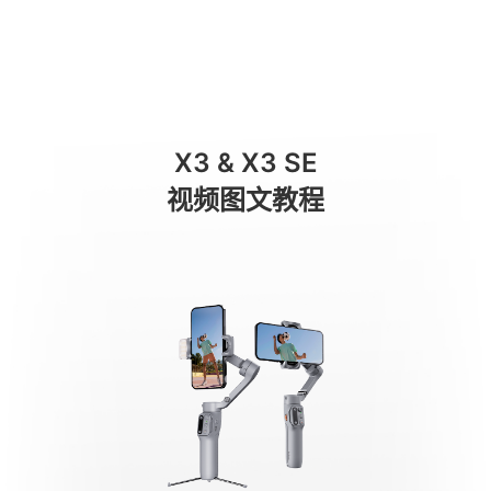
箱から取り出す
商城
消费级产品
专业级产品
服务与支持
关于我们
X3 & X3 SE
手机稳定器
视频图文教程