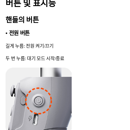
버튼 및 표시등
핸들의 버튼
• 전원 버튼
길게 누름: 전원 켜기/끄기
두 번 누름: 대기 모드 시작/종료