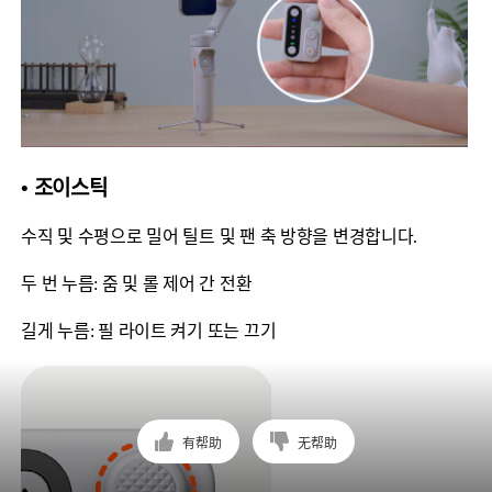
• 조이스틱
수직 및 수평으로 밀어 틸트 및 팬 축 방향을 변경합니다.
두 번 누름: 줌 및 롤 제어 간 전환
길게 누름: 필 라이트 켜기 또는 끄기
有帮助
无帮助