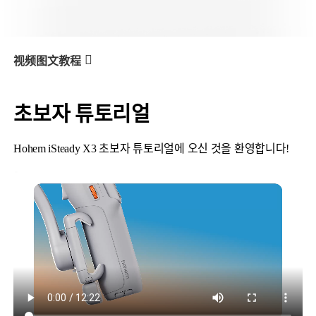
V3 Ultra
M7
视频图文教程
초보자 튜토리얼
X3 & X3 SE
产品教学
초보자 튜토리얼
Hohem iSteady X3 초보자 튜토리얼에 오신 것을 환영합니다!
V3
X3 & X3 SE