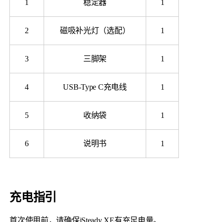
1
稳定器
1
2
磁吸补光灯（选配）
1
3
三脚架
1
Q
GO
4
USB-Type C充电线
1
麦克风
5
收纳袋
1
6
说明书
1
充电指引
首次使用前，请确保iSteady XE有充足电量。