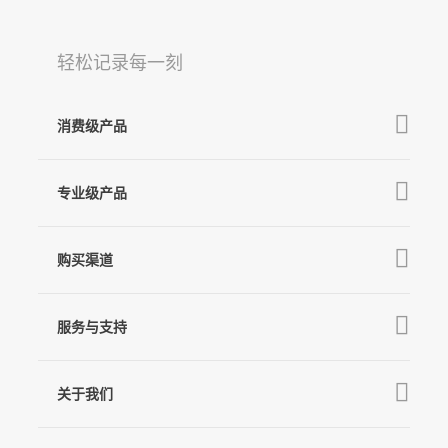
轻松记录每一刻
消费级产品
V3 Ultra
专业级产品
M7
MT3 Pro
V3
购买渠道
MT3
X3 & X3 SE
京东旗舰店
MT2
服务与支持
V2s
天猫旗舰店
Pro 4
Q
产品教学
线下门店
关于我们
GO
下载中心
公司介绍
MIC-01