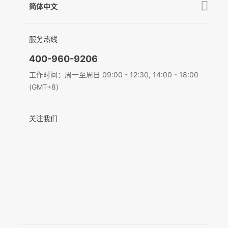
相机兼容性查询
简体中文
新闻中心
售后支持
简体中文
服务热线
联系我们
隐私条款
English
400-960-9206
Deutsch
工作时间：周一至周日 09:00 - 12:30, 14:00 - 18:00
(GMT+8)
Italiano
关注我们
日本語
한국어
Français
Español
Pусский