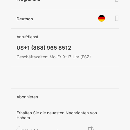
Nachrichten
Kundenservice
Händler werden
Kontaktieren Sie uns
Deutsch
Datenschutzerklärung
Auszeichnungen
EU Data Act
简体中文
Anrufdienst
English
US+1 (888) 965 8512
Deutsch
Geschäftszeiten: Mo–Fr 9–17 Uhr (ESZ)
Italiano
日本語
한국어
Abonnieren
Français
Erhalten Sie die neuesten Nachrichten von
Hohem
Español