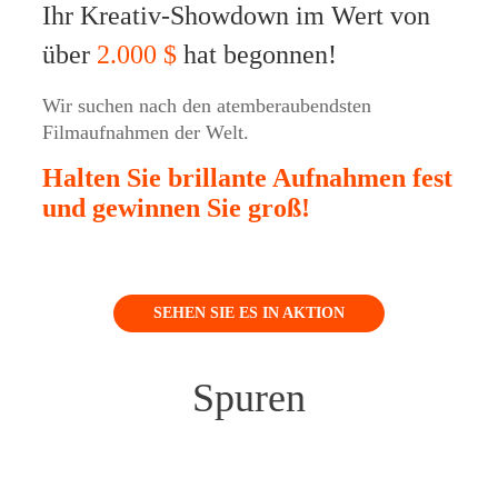
Ihr Kreativ-Showdown im Wert von
über
2.000 $
hat begonnen!
Wir suchen nach den atemberaubendsten
Filmaufnahmen der Welt.
Halten Sie brillante Aufnahmen fest
und gewinnen Sie groß!
iSteady M6
Selfiestick
SEHEN SIE ES IN AKTION
Spuren