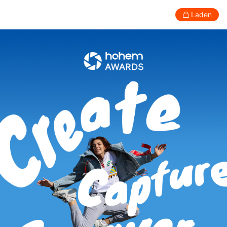
Laden
Verbraucher
Professionell
Zubehör
Support
Über
Smartphone-Gimbal
New
New