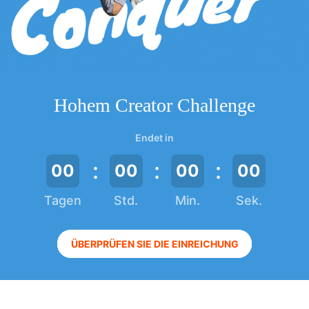
iSteady V3 Ultra
iSteady M7
Hohem Creator Challenge
Endet in
:
:
:
00
00
00
00
Tagen
Std.
Min.
Sek.
iSteady V3
iSteady X3 & X3 SE
ÜBERPRÜFEN SIE DIE EINREICHUNG