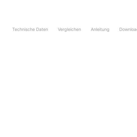
AI Videographer
r
Professionell
Zubehör
Support
Technische Daten
Vergleichen
Anleitung
Downloa