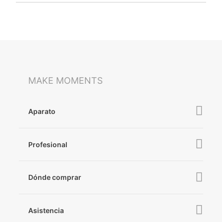
MAKE MOMENTS
Aparato
iSteady V3 Ultra
Profesional
iSteady M7
iSteady MT2
iSteady V3
Dónde comprar
iSteady Pro 4
iSteady X3 & X3 SE
Online Stores
Asistencia
iSteady M6
Retail Stores