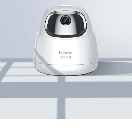
iSteady V3 Ultra
iSteady M7
iSteady V3
iSteady X3 & X3 SE