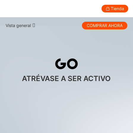
Tienda
hohem GO · Desktop Auto-Tracking P
Vista general
COMPRAR AHORA
Aparato
Profesional
Accesorios
Asistencia
Acerca
Especificaciones
Estabilizador para teléfonos inteligentes
Comparación
ATRÉVASE A SER ACTIVO
Tutorial
Descargas
Preguntas frecuentes
New
New