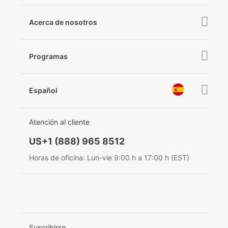
iSteady Q
Tutorial
Acerca de nosotros
Hohem GO
Descargas
Acerca de Hohem
Hohem MIC-01
Verificar compatibilidad de cámaras
Programas
Noticias
Posventa
Hágase distribuidor
Póngase en contacto con nosotros
Español
Política de privacidad
premios
EU Data Act
简体中文
Atención al cliente
English
US+1 (888) 965 8512
Deutsch
Horas de oficina: Lun-vie 9:00 h a 17:00 h (EST)
Italiano
日本語
한국어
Suscribirse