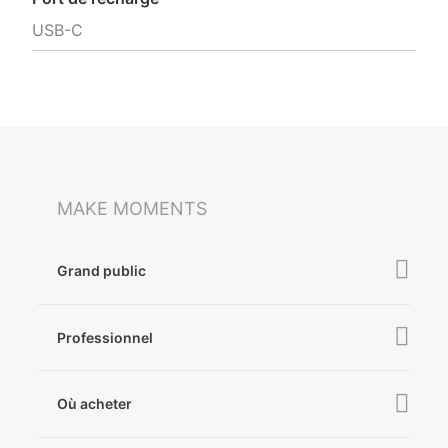
USB-C
MAKE MOMENTS
Grand public
iSteady V3 Ultra
Professionnel
iSteady M7
iSteady MT2
iSteady V3
Où acheter
iSteady Pro 4
iSteady X3 & X3 SE