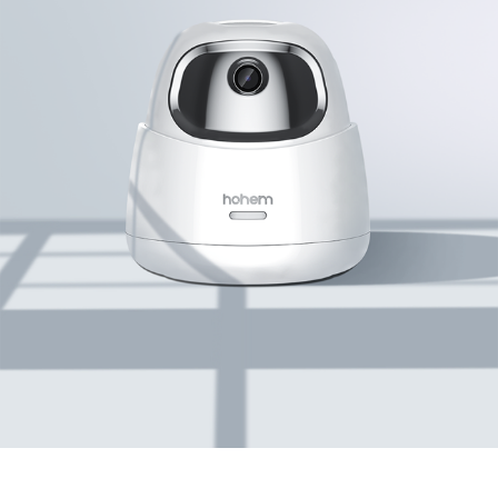
iSteady V3 Ultra
iSteady M7
iSteady V3
iSteady X3 & X3 SE