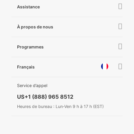
Online Stores
Assistance
iSteady M6
Retail Stores
iSteady Q
Tutoriel
À propos de nous
Hohem GO
Téléchargements
À propose de Hohem
Hohem MIC-01
Vérifier la compatibilité des caméras
Programmes
Actualités
Après-vente
Devenir revendeur
Nous contacter
Français
Politique de confidentialité
récompenses
EU Data Act
简体中文
Service d’appel
English
US+1 (888) 965 8512
Deutsch
Heures de bureau : Lun-Ven 9 h à 17 h (EST)
Italiano
日本語