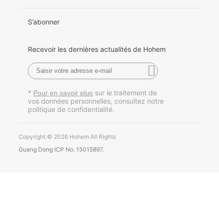
한국어
S’abonner
Français
Recevoir les dernières actualités de Hohem
Español
Pусский
*
sur le traitement de
Pour en savoir plus
vos données personnelles, consultez notre
Português
politique de confidentialité.
Copyright © 2026 Hohem All Rights
Guang Dong ICP No. 15015897.