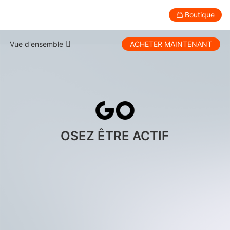
Boutique
hohem GO · Desktop Auto-Tracking P
Vue d'ensemble
ACHETER MAINTENANT
Grand public
Professionnel
Accessoires
Assistance
Spécifications
Stabilisateur pour smartphone
Comparaison
OSEZ ÊTRE ACTIF
Tutoriel
Téléchargements
FAQ
New
New