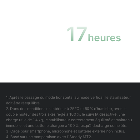
17
heures
[2]
1. Après le passage du mode horizontal au mode vertical, le stabilisateur
doit être rééquilibré.
2. Dans des conditions en intérieur à 25 °C et 60 % d’humidité, avec le
couple moteur des trois axes réglé à 100 %, le suivi IA désactivé, une
charge utile de 1,4 kg, le stabilisateur correctement équilibré et maintenu
immobile, et une batterie chargée à 100 % jusqu’à décharge complète.
3. Cage pour smartphone, microphone et batterie externe non inclus.
4. Basé sur une comparaison avec l’iSteady MT2.