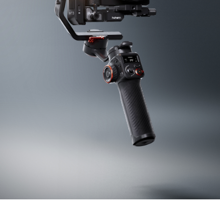
iSteady V3 Ultra
iSteady M7
iSteady V3
iSteady X3 & X3 SE