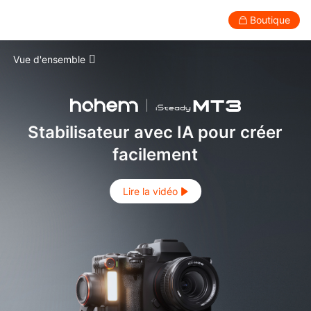
Boutique
iSteady MT3 · Lightweight AI Camera S
Vue d'ensemble
Grand public
Professionnel
Accessoires
Assistance
Spécifications
Stabilisateur pour smartphone
Stabilisateur avec IA pour créer
Comparaison
facilement
Tutoriel
Lire la vidéo
Téléchargements
FAQ
New
New