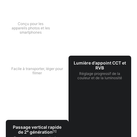
Compatibilité
4-en-1
Conçu pour les
appareils photos et les
smartphones
iSteady Q
Hohem GO
Microphone sans fil
Conception ultra-légère
Lumière d’appoint CCT et
RVB
Facile à transporter, léger pour
filmer
Réglage progressif de la
couleur et de la luminosité
Passage vertical rapide
de 2ᵉ génération
[1]