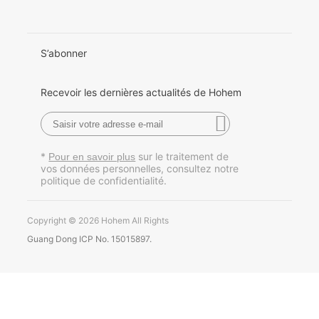
日本語
한국어
S’abonner
Français
Recevoir les dernières actualités de Hohem
Español
Pусский
*
sur le traitement de
Pour en savoir plus
vos données personnelles, consultez notre
Português
politique de confidentialité.
Copyright © 2026 Hohem All Rights
Guang Dong ICP No. 15015897.