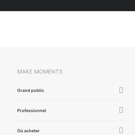
MAKE MOMENTS
Grand public
iSteady V3 Ultra
Professionnel
iSteady M7
iSteady MT2
iSteady V3
Où acheter