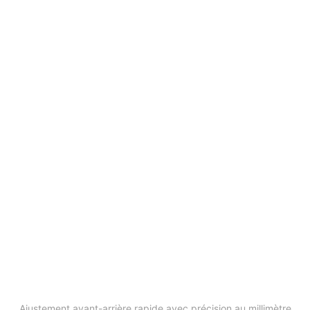
Molette de réglage fin
Ajustement avant-arrière rapide avec précision au millimètre