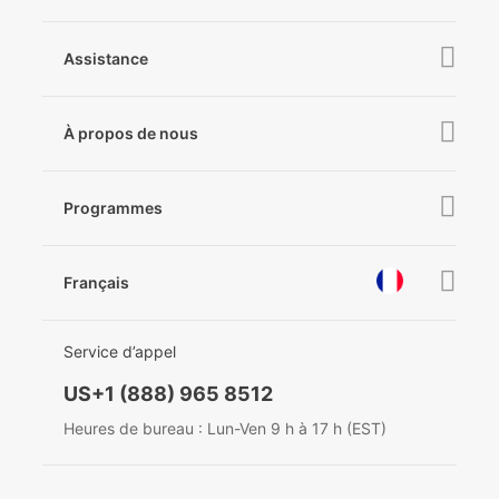
iSteady Pro 4
iSteady X3 & X3 SE
Online Stores
Assistance
iSteady M6
Retail Stores
iSteady Q
Tutoriel
À propos de nous
Hohem GO
Téléchargements
À propose de Hohem
Hohem MIC-01
Vérifier la compatibilité des caméras
Programmes
Actualités
Après-vente
Devenir revendeur
Nous contacter
Français
Politique de confidentialité
récompenses
EU Data Act
简体中文
Service d’appel
English
US+1 (888) 965 8512
Deutsch
Heures de bureau : Lun-Ven 9 h à 17 h (EST)
Italiano