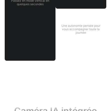
Passez en mode vertical en
quelques secondes
Hohem MIC-01
Longue autonomie de la
batterie
Une autonomie pensée pour
vous accompagner toute la
journée
PLUS
Caméra IA intégrée