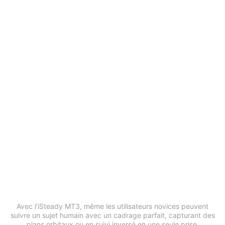
Plans sans effort,
propulsés par l’IA
Avec l’iSteady MT3, même les utilisateurs novices peuvent
suivre un sujet humain avec un cadrage parfait, capturant des
plans orbitaux ou en suivi inversé en une seule prise.