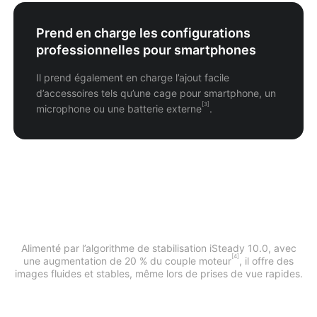
Prend en charge les configurations
professionnelles pour smartphones
Il prend également en charge l’ajout facile
d’accessoires tels qu’une cage pour smartphone, un
[3]
microphone ou une batterie externe
.
Stabilité fiable,
mouvement fluide
Alimenté par l’algorithme de stabilisation iSteady 10.0, avec
[4]
une augmentation de 20 % du couple moteur
, il offre des
images fluides et stables, même lors de prises de vue rapides.