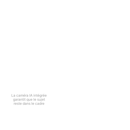
L'iSteady MT3 est un stabilisateur IA léger doté d'un
suivi humain précis, pour des prises de vue
intelligentes et sans effort avec des appareils photo
comme avec des smartphones. Son design ultra-
léger, son équilibrage fluide et son passage rapide en
mode vertical en font l'outil idéal pour les tournages
en voyage, les vlogs et les diffusions en direct.
iSteady M6
Perche à selfie
Support de suivi automatique
Suivi précis des
personnes
La caméra IA intégrée
garantit que le sujet
reste dans le cadre