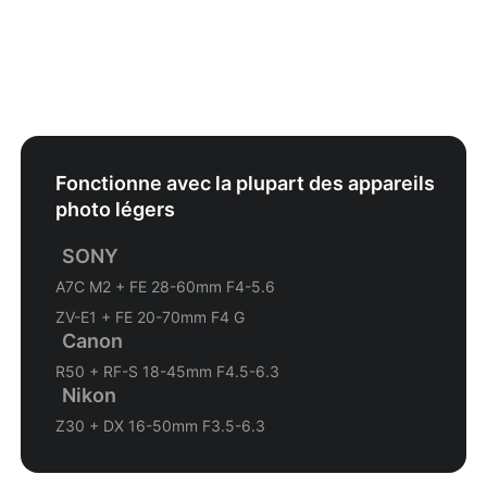
Fonctionne avec la plupart des appareils
photo légers
SONY
A7C M2 + FE 28-60mm F4-5.6
ZV-E1 + FE 20-70mm F4 G
Canon
R50 + RF-S 18-45mm F4.5-6.3
Nikon
Z30 + DX 16-50mm F3.5-6.3