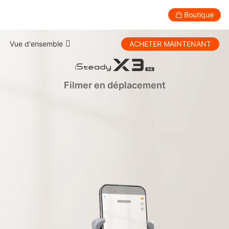
Boutique
iSteady X3 · 3-Axis Travel Gimbal
Vue d'ensemble
ACHETER MAINTENANT
Grand public
Professionnel
Accessoires
Assistance
Spécifications
Stabilisateur pour smartphone
Filmer en déplacement
Comparaison
Tutoriel
Téléchargements
FAQ
New
New