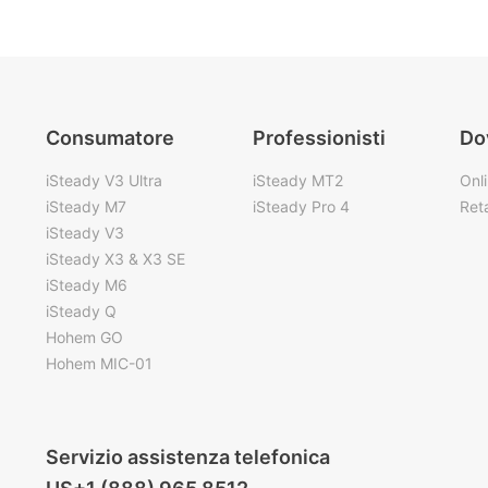
Consumatore
Professionisti
Do
iSteady V3 Ultra
iSteady MT2
Onl
iSteady M7
iSteady Pro 4
Reta
iSteady V3
iSteady X3 & X3 SE
iSteady M6
iSteady Q
Hohem GO
Hohem MIC-01
Servizio assistenza telefonica