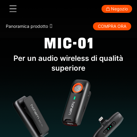
Negozio
hohem MIC-01 · Wireless Audio Micr
Panoramica prodotto
COMPRA ORA
Consumatore
Professionisti
Accessori
Supporto
Specifiche
Stabilizzatore per smartphone
Per un audio wireless di qualità
Confronto
superiore
Tutorial
Download
Domande frequenti
New
New