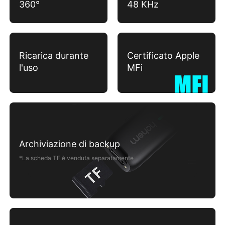
360°
48 KHz
Ricarica durante
Certificato Apple
iSteady Q
l'uso
MFi
Supporto di tracciamento automatico
Archiviazione di backup
*La scheda TF è venduta separatamente