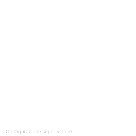
Plug-and-play
Configurazione super veloce