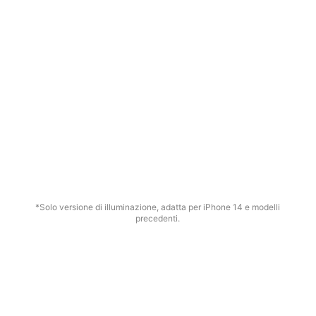
Certificato Apple MFi
Grazie alla certificazione ufficiale MFi di Apple, Hohem MIC-01
è dotato di chip Apple ed è conforme ai protocolli di
trasmissione audio digitale e agli standard di ricarica iOS,
garantendo un'esperienza di registrazione audio stabile e
affidabile per i dispositivi iOS.
*Solo versione di illuminazione, adatta per iPhone 14 e modelli
precedenti.