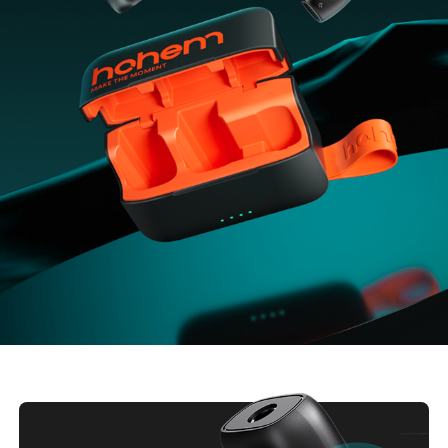
iSteady V3 Ultra
iSteady M7
iSteady V3
iSteady X3 & X3 SE