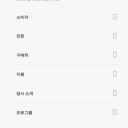
소비자
iSteady V3 Ultra
전문
iSteady M7
iSteady MT2
iSteady V3
구매처
iSteady Pro 4
iSteady X3 & X3 SE
Online Stores
지원
iSteady M6
Retail Stores
iSteady Q
튜토리얼
당사 소개
Hohem GO
다운로드
Hohem 소개
Hohem MIC-01
카메라 호환성 확인
프로그램
뉴스
애프터 서비스
대리점 되기