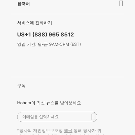
연락처
한국어
개인정보보호정책
수상
简体中文
EU Data Act
서비스에 전화하기
English
US+1 (888) 965 8512
Deutsch
영업 시간: 월-금 9AM-5PM (EST)
Italiano
日本語
한국어
구독
Français
Hohem의 최신 뉴스를 받아보세요
Español
Pусский
*당사의 개인정보보호정
통해 당사가 귀
책을