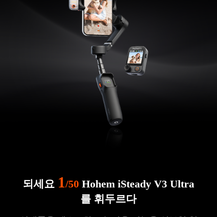
iSteady V3 Ultra
iSteady M7
iSteady V3
iSteady X3 & X3 SE
1
되세요
/50
Hohem iSteady V3 Ultra
를 휘두르다