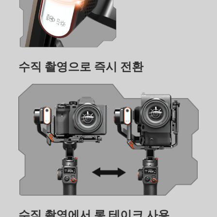
iSteady Q
Hohem GO
수직 촬영으로 즉시 전환
무선 마이크
수직 촬영에서 롱 테이크 사용