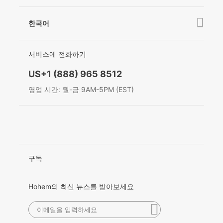
애프터 서비스
대리점 되기
연락처
한국어
개인정보보호정책
수상
简体中文
EU Data Act
서비스에 전화하기
English
US+1 (888) 965 8512
Deutsch
영업 시간: 월-금 9AM-5PM (EST)
Italiano
日本語
한국어
구독
Français
Hohem의 최신 뉴스를 받아보세요
Español
Pусский