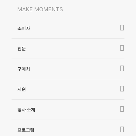
MAKE MOMENTS
소비자
iSteady V3 Ultra
전문
iSteady M7
iSteady MT2
iSteady V3
구매처
iSteady Pro 4
iSteady X3 & X3 SE
Online Stores
지원
iSteady M6
Retail Stores
iSteady Q
튜토리얼
당사 소개
Hohem GO
다운로드
Hohem 소개
Hohem MIC-01
카메라 호환성 확인
프로그램
뉴스