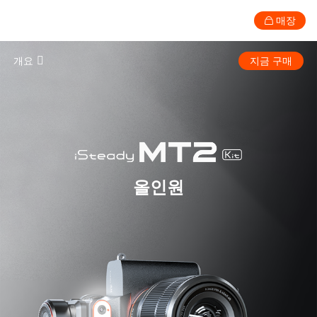
매장
iSteady MT2 · All-In-One Gimbal for
개요
지금 구매
소비자
전문
액세서리
지원
정보
사양
스마트폰 짐벌
제품 비교
올인원
카메라 호환성 확인
튜토리얼
다운로드
New
New