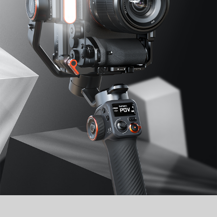
iSteady V3 Ultra
iSteady M7
자주하는 질문
iSteady V3
iSteady X3 & X3 SE