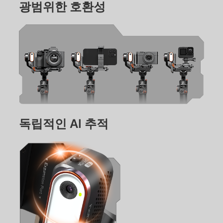
광범위한 호환성
iSteady M6
독립적인 AI 추적
셀카봉
자동 추적 홀더