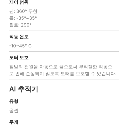
제어 범위
팬: 360° 무한 

롤: -35°~35° 

틸트: 290°
작동 온도
-10~45° C
모터 보호
짐벌의 전원을 자동으로 끔으로써 부적절한 작동으
로 인해 손상되지 않도록 모터를 보호할 수 있습니다.
AI 추적기
유형
옵션
무게