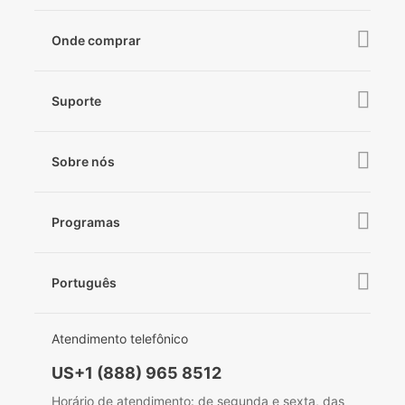
iSteady MT2
iSteady V3
Onde comprar
iSteady Pro 4
iSteady X3 & X3 SE
Online Stores
Suporte
iSteady M6
Retail Stores
iSteady Q
Tutorial
Sobre nós
Hohem GO
Downloads
iSteady M6
Sobre a Hohem
Hohem MIC-01
Verificar compatibilidade de câmeras
Programas
Notícias
Bastão de selfie
Pós-venda
Seja um revendedor
Contato
Português
Política de privacidade
prêmios
EU Data Act
简体中文
Atendimento telefônico
English
US+1 (888) 965 8512
Deutsch
Horário de atendimento: de segunda e sexta, das