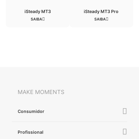
iSteady V3 Ultra
iSteady M7
iSteady MT3
iSteady MT3 Pro
SAIBA
SAIBA
MAKE MOMENTS
iSteady V3
iSteady X3 & X3 SE
Consumidor
iSteady V3 Ultra
Profissional
iSteady M7