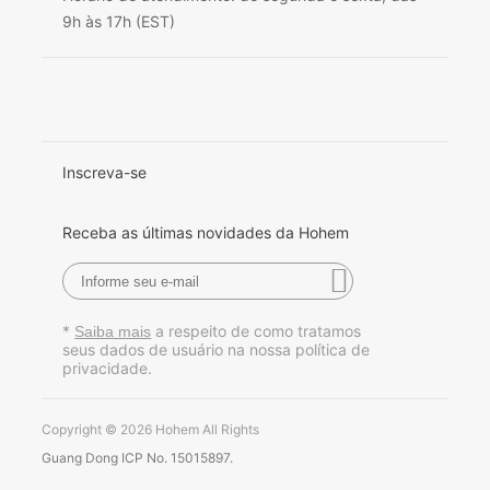
9h às 17h (EST)
Italiano
日本語
iSteady Q
한국어
Inscreva-se
Français
Suporte de rastreamento automático
Receba as últimas novidades da Hohem
Español
Pусский
*
a respeito de como tratamos
Saiba mais
Português
seus dados de usuário na nossa política de
privacidade.
Copyright © 2026 Hohem All Rights
Guang Dong ICP No. 15015897.