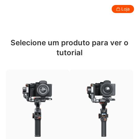
Loja
Consumidor
Profissional
Acessórios
Suporte
Sob
Selecione um produto para ver o
Estabilizador para smartphone
tutorial
New
New