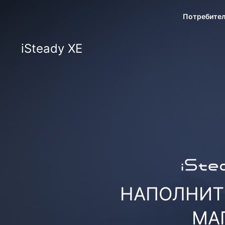
iSteady XE · Lightweight Tra
Потребите
iSteady XE
НАПОЛНИТ
МА