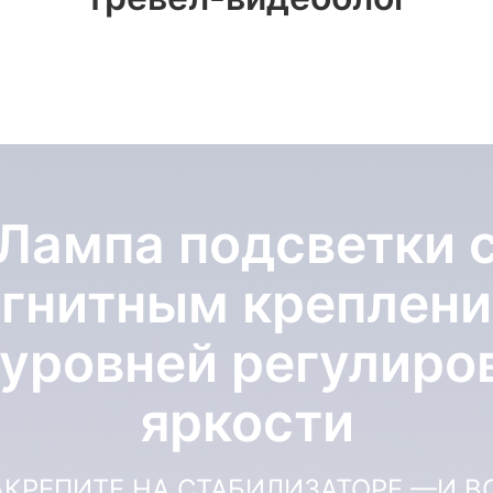
Лампа подсветки 
гнитным креплен
 уровней регулиро
яркости
АКРЕПИТЕ НА СТАБИЛИЗАТОРЕ —И ВС