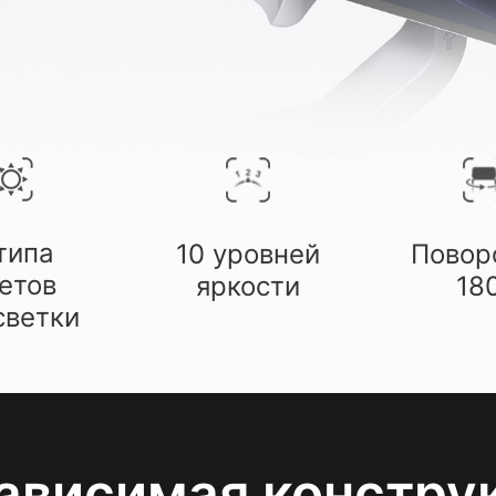
типа
10 уровней
Повор
етов
яркости
18
светки
ависимая констру