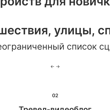
ройств для нович
ествия, улицы, сп
еограниченный список сц
← →
02
Тревел-видеоблог