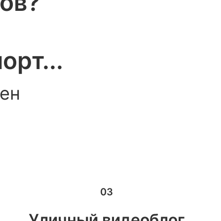
ков?
орт...
ен
03
Уличный видеоблог