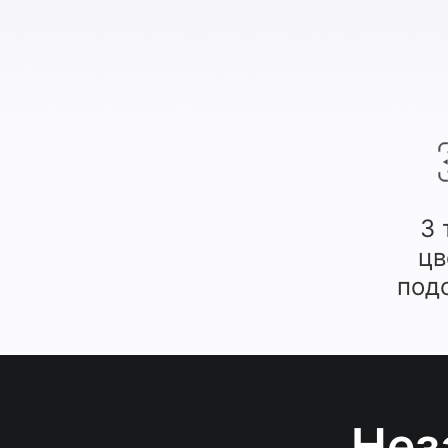
3 
цв
под
Нез