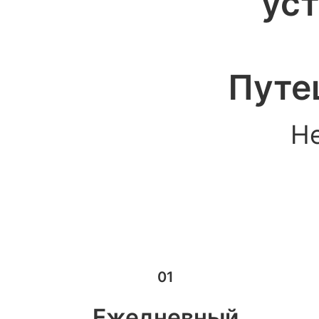
уст
Путеш
Н
01
Ежедневный