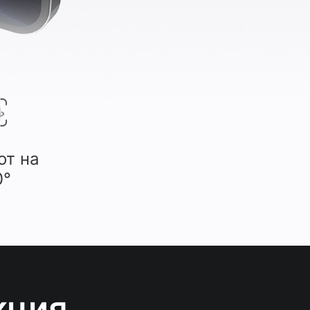
от на
0°
кция