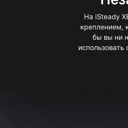
На iSteady 
креплением, 
бы вы ни 
использовать 