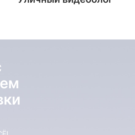
с
ием
вки
Ё!