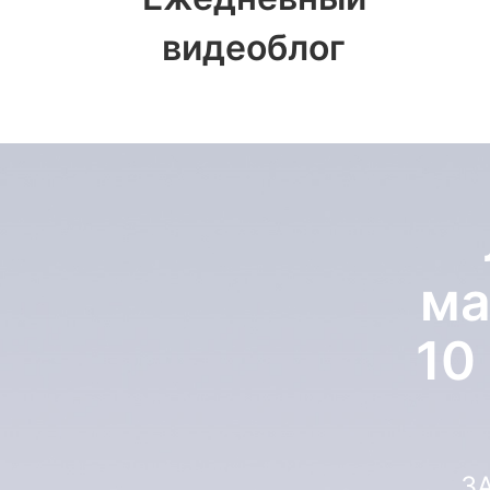
видеоблог
ма
10
З