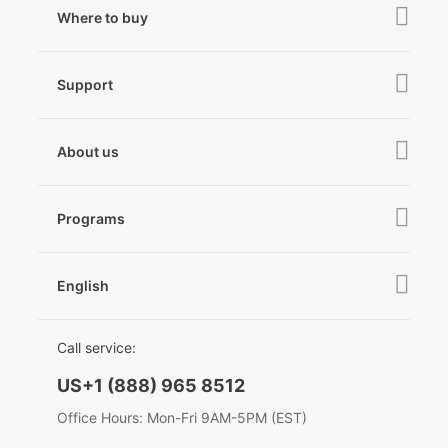
iSteady V3
Where to buy
iSteady MT3
iSteady X3 & X3 SE
Online Stores
iSteady MT2
Support
iSteady M6
Retail Stores
iSteady Pro 4
iSteady Q
Tutorial
About us
Hohem GO
Downloads
About Hohem
Hohem MIC-01
Camera & Lens Compatibility
Programs
News
After Sales Service
Become A Dealer
Contact Us
English
Privacy Policy
Awards
EU Data Act
简体中文
Call service:
English
US+1 (888) 965 8512
Deutsch
Office Hours: Mon-Fri 9AM-5PM (EST)