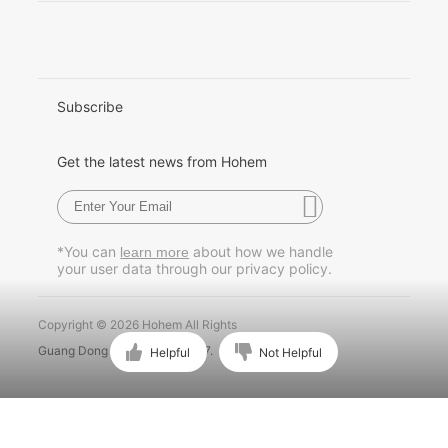
Italiano
日本語
한국어
Subscribe
Français
Get the latest news from Hohem
Español
Pусский
*You can
about how we handle
learn more
your user data through our privacy policy.
Português
Copyright © 2026 Hohem All Rights
Guang Dong ICP No. 15015897.
Helpful
Not Helpful