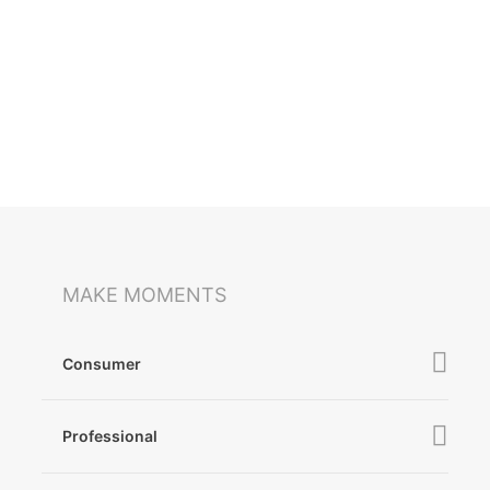
MAKE MOMENTS
Consumer
iSteady V3 Ultra
Professional
iSteady M7
iSteady MT3 Pro