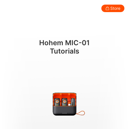
设备充电
Store
Consumer
Professional
Accessories
Support
Abo
Hohem MIC-01
Smartphone Gimbal
Tutorials
New
New