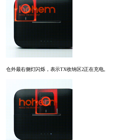
仓外最右侧灯闪烁，表示TX收纳区2正在充电。