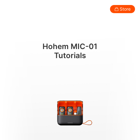
功能操作
Store
Consumer
Professional
Accessories
Support
Abo
Hohem MIC-01
Smartphone Gimbal
Tutorials
New
New