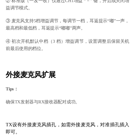
② 标准版（一发一收）仅通过CH1增益 “－” 键，开启或关闭增
益调节模式。
③ 麦克风支持5档增益调节，每调节一档，耳返提示“嘟”一声，
最高档和最低档，耳返提示“嘟嘟”两声。
④ 初次开机默认中档（3 档）增益调节，设置调整后保留关机
前最后使用的档位。
外接麦克风扩展
Tips：
确保TX发射器与RX接收器配对成功。
TX设有外接麦克风插孔，如需外接麦克风，对准插孔插入
即可。