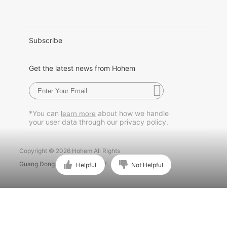
日本語
한국어
Subscribe
Français
Get the latest news from Hohem
Español
Pусский
*You can
about how we handle
learn more
your user data through our privacy policy.
Português
Copyright © 2026 Hohem All Rights
Guang Dong ICP No. 15015897.
Helpful
Not Helpful