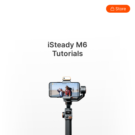
AI追踪操作
Store
Consumer
Professional
Accessories
Support
Abo
iSteady M6
Smartphone Gimbal
Tutorials
New
New