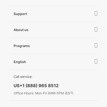
iSteady MT3
iSteady X3 & X3 SE
Online Stores
iSteady MT2
Support
iSteady M6
Retail Stores
iSteady Pro 4
iSteady Q
Tutorial
About us
Hohem GO
Downloads
About Hohem
Hohem MIC-01
Camera & Lens Compatibility
Programs
News
After Sales Service
Become A Dealer
Contact Us
English
Privacy Policy
Awards
EU Data Act
简体中文
Call service:
English
US+1 (888) 965 8512
Deutsch
Office Hours: Mon-Fri 9AM-5PM (EST)
Italiano