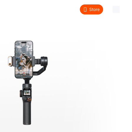
Store
About