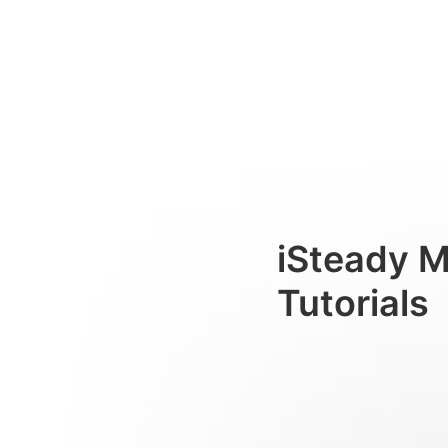
AI追踪操作说明
Consumer
iSteady 
Tutorials