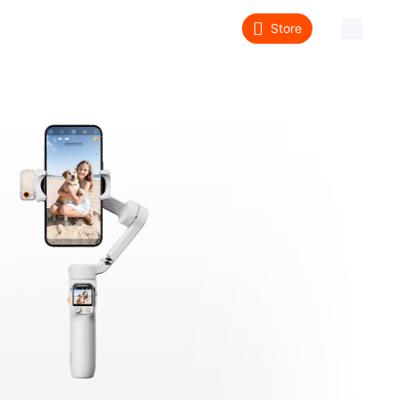
Store
About