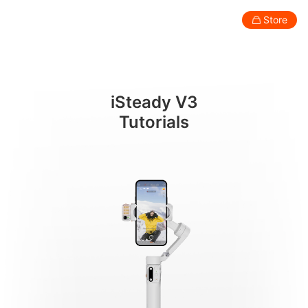
快速上手
Store
Consumer
Professional
Accessories
Support
Abo
iSteady V3
Smartphone Gimbal
Tutorials
New
New