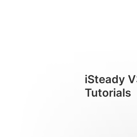
工作模式说明
Consumer
iSteady V
Tutorials