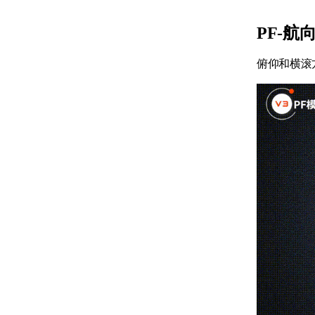
PF-航
俯仰和横滚