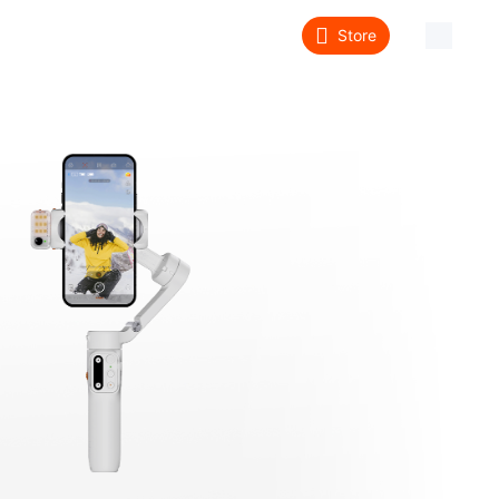
Store
About