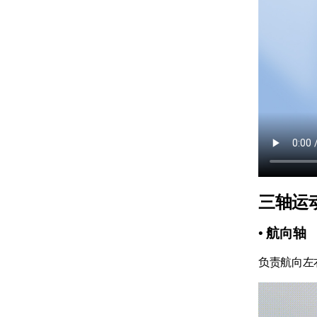
三轴运
• 航向轴
负责航向左