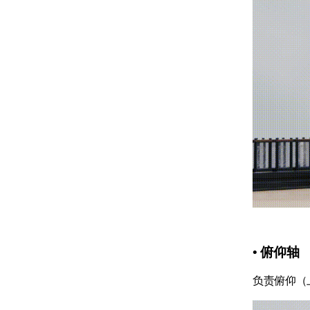
• 俯仰轴
负责俯仰（