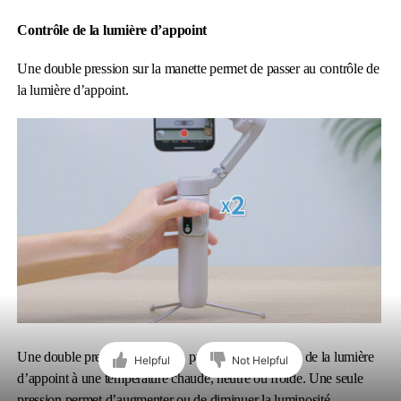
Contrôle de la lumière d’appoint
Une double pression sur la manette permet de passer au contrôle de
la lumière d’appoint.
Une double pression permet de passer la température de la lumière
Helpful
Not Helpful
d’appoint à une température chaude, neutre ou froide. Une seule
pression permet d’augmenter ou de diminuer la luminosité.