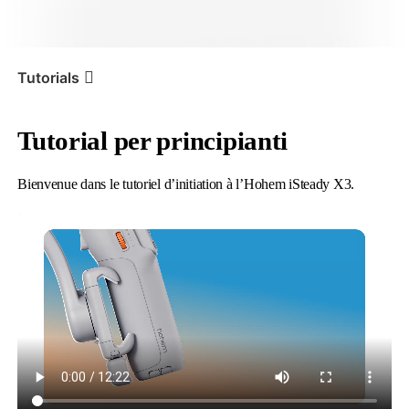
iSteady V3 Ultra
iSteady M7
Tutorials
Tutorial per principianti
Tutorial
iSteady X3 & X3 SE
Tutoriel d’initiation
Bienvenue dans le tutoriel d’initiation à l’Hohem iSteady X3.
iSteady V3
iSteady X3 & X3 SE